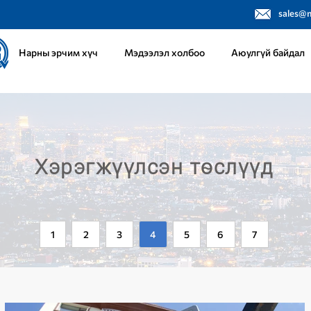
sales@
Нарны эрчим хүч
Мэдээлэл холбоо
Аюулгүй байдал
Хэрэгжүүлсэн төслүүд
1
2
3
4
5
6
7