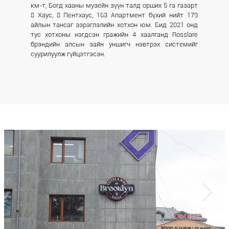
км-т, Богд хааны музейн зүүн талд орших 5 га газарт
8 Хаус, 8 Пентхаус, 163 Апартмент бүхий нийт 179
айлын тансаг зэрэглэлийн хотхон юм. Бид 2021 онд
тус хотхоны нэгдсэн гражийн 4 хаалганд Rosslare
брэндийн алсын зайн уншигч нэвтрэх системийг
суурилуулж гүйцэтгэсэн.