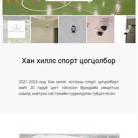
Хан хиллс спорт цогцолбор
2021-2023 онд Хан хиллс хотхоны спорт цогцолборт
нийт 20 гаруй цэгт Hikvision брэндийн хяналтын
камер, нэвтрэх системийн суурилуулан гүйцэтгэсэн.