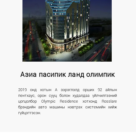
Азиа пасипик ланд олимпик
2019 онд хотын А зэрэглэлд орших 92 айлын
пентхаус, орон сууц болон худалдаа үйлчилгээний
цогцолбор Olympic Residence хотхонд Rosslare
брэндийн авто машины нэвтрэх системийн хийж
гүйцэтгэсэн.