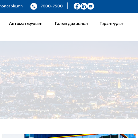
moncable.mn
7600-7500
Автоматжуулалт
Галын дохиолол
Гэрэлтүүлэг