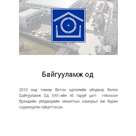
Байгууламж од
​2018 онд төмөр бетон эдлэлийн үйлдвэр болох
Байгууламж Од ХХК-ийн 45 гаруй цэгт Hikvision
брэндийн үйлдвэрийн хяналтын камерыг иж бүрэн
суурилуулж гүйцэтгэсэн.