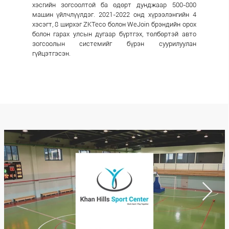
хэсгийн зогсоолтой ба өдөрт дунджаар 500-800
машин үйлчлүүлдэг. 2021-2022 онд хүрээлэнгийн 4
хэсэгт, 8 ширхэг ZKTeco болон WeJoin брэндийн орох
болон гарах улсын дугаар бүртгэх, төлбөртэй авто
зогсоолын системийг бүрэн суурилуулан
гүйцэтгэсэн.