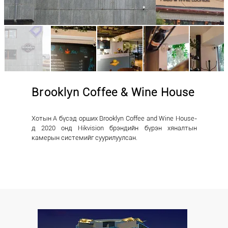
Brooklyn Coffee & Wine House
Хотын А бүсэд орших Brooklyn Coffee and Wine House-
д 2020 онд Hikvision брэндийн бүрэн хяналтын
камерын системийг суурилуулсан.