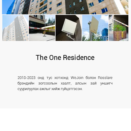
The One Residence
2018-2023 онд тус хотхонд WeJoin болон Rosslare
брэндийн зогсоолын хаалт, алсын зай уншигч
суурилуулах ажлыг хийж гүйцэтгэсэн.