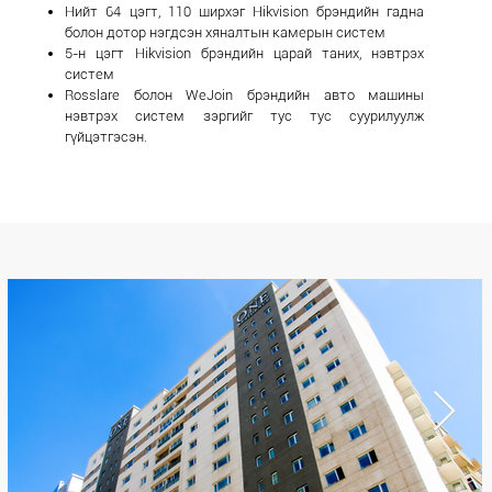
Нийт 64 цэгт, 110 ширхэг Hikvision брэндийн гадна
болон дотор нэгдсэн хяналтын камерын систем
5-н цэгт Hikvision брэндийн царай таних, нэвтрэх
систем
Rosslare болон WeJoin брэндийн авто машины
нэвтрэх систем зэргийг тус тус суурилуулж
гүйцэтгэсэн.