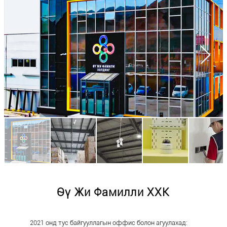
Өү Жи Фамилли ХХК
2021 онд тус байгууллагын оффис болон агуулахад: