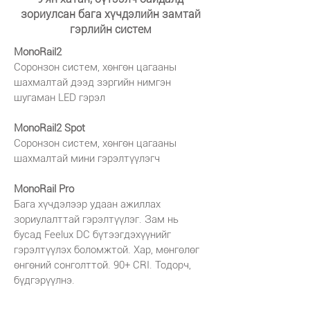
зориулсан бага хүчдэлийн замтай
гэрлийн систем
MonoRail2
Соронзон систем, хөнгөн цагааны
шахмалтай дээд зэргийн нимгэн
шугаман LED гэрэл
MonoRail2 Spot
Соронзон систем, хөнгөн цагааны
шахмалтай мини гэрэлтүүлэгч
MonoRail Pro
Бага хүчдэлээр удаан ажиллах
зориулалттай гэрэлтүүлэг. Зам нь
бусад Feelux DC бүтээгдэхүүнийг
гэрэлтүүлэх боломжтой. Хар, мөнгөлөг
өнгөний сонголттой. 90+ CRI. Тодорч,
бүдгэрүүлнэ.