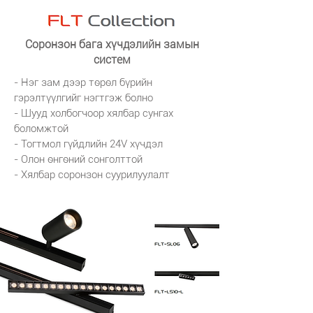
Соронзон бага хүчдэлийн замын
систем
- Нэг зам дээр төрөл бүрийн
гэрэлтүүлгийг нэгтгэж болно
- Шууд холбогчоор хялбар сунгах
боломжтой
- Тогтмол гүйдлийн 24V хүчдэл
- Олон өнгөний сонголттой
- Хялбар соронзон суурилуулалт