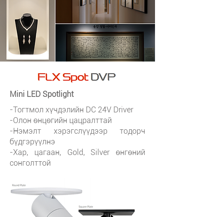
Mini LED Spotlight
-Тогтмол хүчдэлийн DC 24V Driver
-Олон өнцөгийн цацралттай
-Нэмэлт хэрэгслүүдээр тодорч
бүдгэрүүлнэ
-Хар, цагаан, Gold, Silver өнгөний
сонголттой