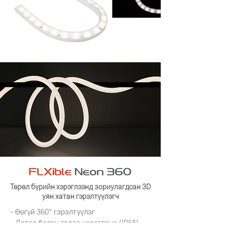
Төрөл бүрийн хэрэглээнд зориулагдсан 3D
уян хатан гэрэлтүүлэгч
- Өөгүй 360° гэрэлтүүлэг
- Дотор болон гадаа хэрэглэнэ (IP65)