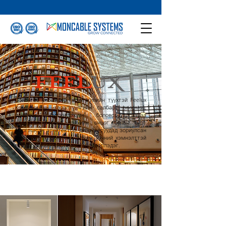
Солонгос улсын 40 гаруй жилийн түүхтэй Feelux
Компани нь гэрэлтүүлгийн салбарт өвөрмөц,
шинэлэг бүтээгдэхүүн боловсруулдгаараа
алдартай бөгөөд дэлхийн өнцөг булан бүрт
мэргэшсэн архитектор, дизайнеруудад зориулсан
дэвшилтэт технологи, эрчим хүчний хэмнэлттэй
гэрэлтүүлгийн системийг үйлдвэрлэдэг.