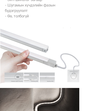
- Шугамын хүчдэлийн фазын
бүдэгрүүлэлт
- Өө, толбогүй