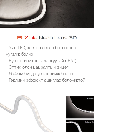
- Уян LED, хэвтээ эсвэл босоогоор
нугалж болно
- Бүрэн силикон гадаргуутай (IP67)
- Оптик олон цацралтын өнцөг
- 55,4мм бүрд зүсэлт хийж болно
- Гэрлийн эффект ашиглах боломжтой