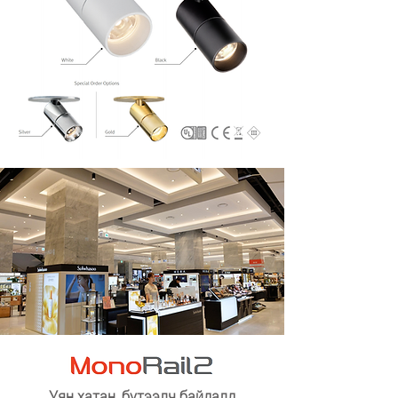
Уян хатан, бүтээлч байдалд