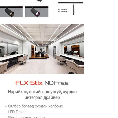
Нарийхан, энгийн, аюулгүй, хурдан
интеграл драйвер
-
Хялбар бөгөөд хурдан холбоно
- LED Driver
- Slim шинэлэг загвар