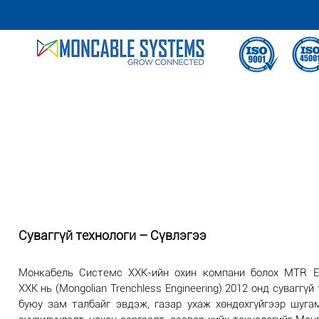
Суваггүй технологи – Сүвлэгээ
Монкабель Системс ХХК-ийн охин компани болох MTR En
ХХК нь (Mongolian Trenchless Engineering) 2012 онд суваггүй
буюу зам талбайг эвдэж, газар ухаж хөндөхгүйгээр шуга