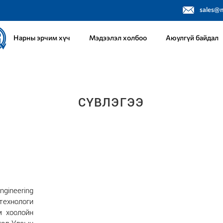
sales@
Нарны эрчим хүч
Мэдээлэл холбоо
Аюулгүй байдал
СҮВЛЭГЭЭ
gineering
 технологи
м хоолойн