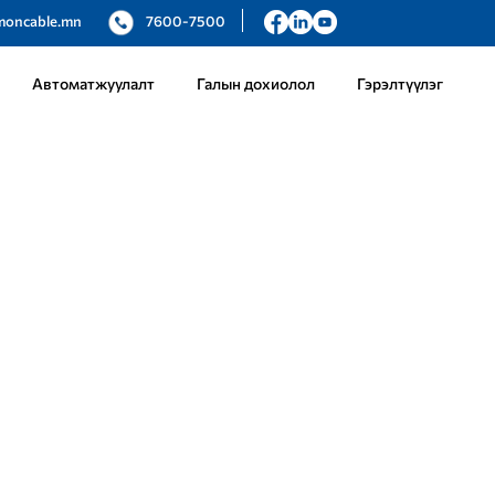
moncable.mn
7600-7500
Автоматжуулалт
Галын дохиолол
Гэрэлтүүлэг