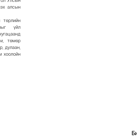
гол Улсын
лэх алсын
н төрлийн
лыг үйл
угацаанд
м, төмөр
р, дулаан,
м хоолойн
Б