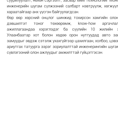
суурилуулалт, нөхөн сэргээлт, засвар хийх технологийг Мон
инженерийн шугам сүлжээний салбарт нэвтрүүлж, хөгжүү
хараатайгаар анх үүсгэн байгуулагдсан.
Өөр өөр хөрсний онцлог шинжид тохирсон хамгийн оло
дэвшилтэт тоног төхөөрөмж, know-how аргачла
ажиллагаандаа хэрэглэдэг ба сүүлийн 10 жилийн х
Улаанбаатар хот болон хөдөө орон нутгуудад авто за
замуудыг эвдэж сэтэлж ухахгүйгээр цахилгаан, холбоо, цэвэ
ариутгах татуурга зэрэг зориулалттай инженерингийн шуга
сүвлэгээний олон ажлуудыг амжилттай гүйцэтгэсэн.