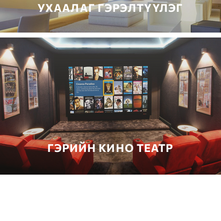
УХААЛАГ ГЭРЭЛТҮҮЛЭГ
ГЭРИЙН КИНО ТЕАТР