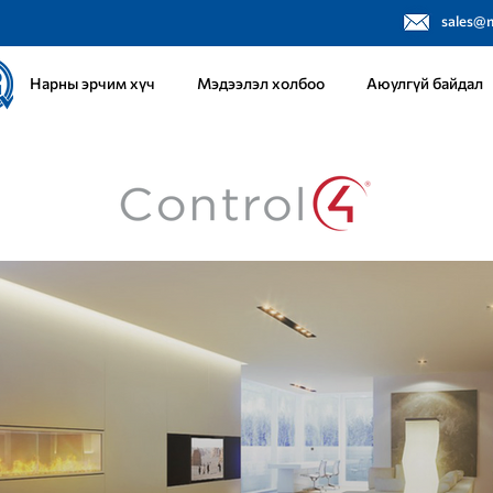
sales@
Нарны эрчим хүч
Мэдээлэл холбоо
Аюулгүй байдал