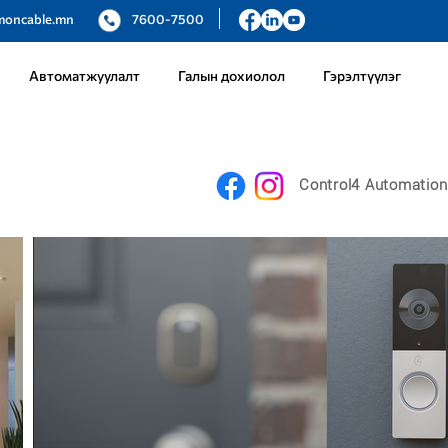
moncable.mn
7600-7500
Автоматжуулалт
Галын дохиолол
Гэрэлтүүлэг
Control4 Automation