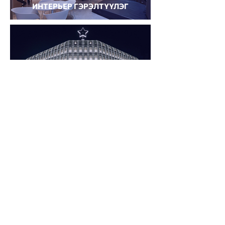
ИНТЕРЬЕР ГЭРЭЛТҮҮЛЭГ
ФАСАДНЫ ГЭРЭЛТҮҮЛЭГ
PHILIPS SIGNIFY
Бидний тухай
Хэрэгжүүлсэн төсөл
Нийгмийн хариуцлага
Брэндүүд
Холбоо барих
7600-7500
sales@moncable.mn