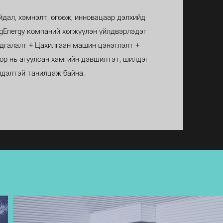
йдал, хэмнэлт, өгөөж, инновацаар дэлхийд
igEnergy компаний хөгжүүлэн үйлдвэрлэдэг
адгалалт + Цахилгаан машин цэнэглэлт +
р нь агуулсан хамгийн дэвшилтэт, шилдэг
дэлтэй танилцаж байна.