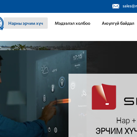
sales@
Нарны эрчим хүч
Мэдээлэл холбоо
Аюулгүй байдал
Нар +
ЭРЧИМ ХҮ