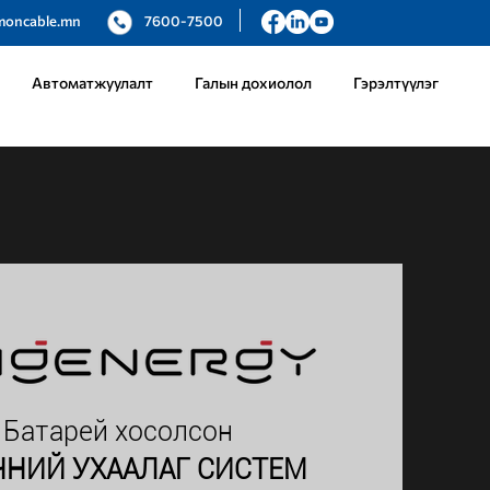
moncable.mn
7600-7500
Автоматжуулалт
Галын дохиолол
Гэрэлтүүлэг
 Батарей хосолсон
ЧНИЙ УХААЛАГ СИСТЕМ