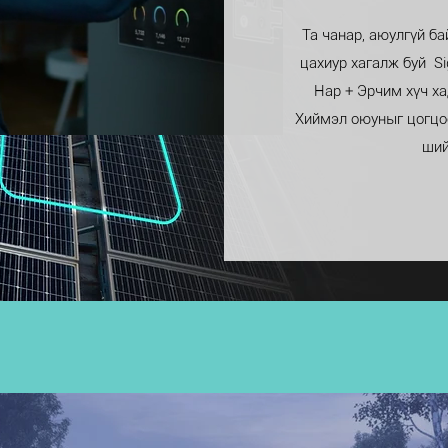
Та чанар, аюулгүй ба
цахиур хагалж буй S
Нар + Эрчим хүч х
Хиймэл оюуныг цогцоо
ший