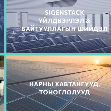
SIGENSTACK
ҮЙЛДВЭРЛЭЛ &
БАЙГУУЛЛАГЫН ШИЙДЭЛ
НАРНЫ ХАВТАНГУУД,
ТОНОГЛОЛУУД