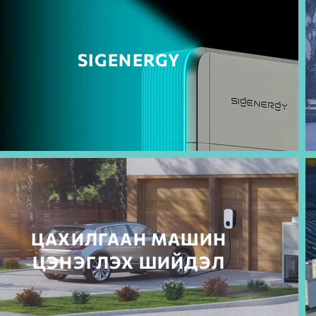
SIGENERGY
ЦАХИЛГААН МАШИН
ЦЭНЭГЛЭХ ШИЙДЭЛ