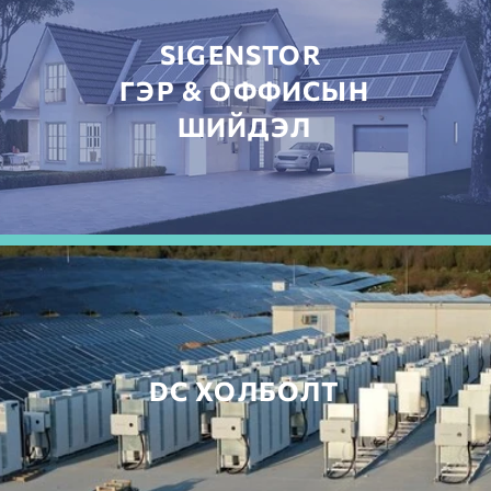
SIGENSTOR
ГЭР & ОФФИСЫН
ШИЙДЭЛ
DC ХОЛБОЛТ