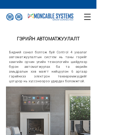
ГЭРИЙН АВТОМАТЖУУЛАЛТ
Бидний санал болгож буй Control 4 ухаалаг
автоматжуулалтын систем нь таны гэрийг
хамгийн орчин үеийн технологийн шийдлээр
бүрэн автоматжуулах ба та өөрийн
амьдралын хэв маягт нийцүүлэн 6 аргаар
гэрийнхээ электрон төхөөрөмжүүдийг
цогцоор нь хүссэнээрээ удирдах боломжтой.