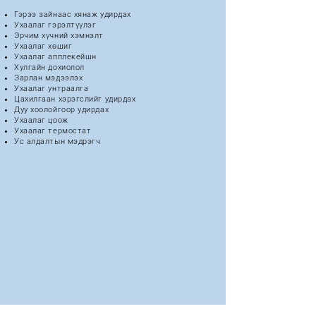
Гэрээ зайнаас хянаж удирдах
Ухаалаг гэрэлтүүлэг
Эрчим хүчний хэмнэлт
Ухаалаг хөшиг
Ухаалаг апплекейшн
Хулгайн дохиолол
Зарлан мэдээлэх
Ухаалаг унтраалга
Цахилгаан хэрэгслийг удирдах
Дуу хоолойгоор удирдах
Ухаалаг цоож
Ухаалаг термостат
Ус алдалтын мэдрэгч