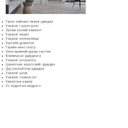
Гэрээ зайнаас хянаж удирдах
Ухаалаг гэрэлтүүлэг
Эрчим хүчний хэмнэлт
Ухаалаг хөшиг
Ухаалаг апплекейшн
Хулгайн дохиолол
Гэрийн кино театр
Олон өрөөний дууны систем
Юниверсал удирдлага
Ухаалаг унтраалга
Цахилгаан хэрэгслийг удирдах
Дуу хоолойгоор удирдах
Ухаалаг цоож
Ухаалаг термостат
Хяналтын камер
Ус алдалтын мэдрэгч