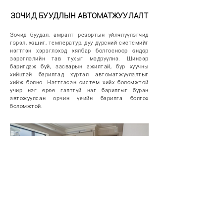
ЗОЧИД БУУДЛЫН АВТОМАТЖУУЛАЛТ
Зочид буудал, амралт резортын үйлчлүүлэгчид
гэрэл, хөшиг, температур, дуу дүрсний системийг
нэгтгэн хэрэглэхэд хялбар болгосноор өндөр
зэрэглэлийн тав тухыг мэдрүүлнэ. Шинээр
баригдаж буй, засварын ажилтай, бүр хуучны
хийцтэй барилгад хүртэл автоматжуулалтыг
хийж болно. Нэгтгэсэн систем хийх боломжтой
учир нэг өрөө гэлтгүй нэг барилгыг бүрэн
автожуулсан орчин үеийн барилга болгох
боломжтой.