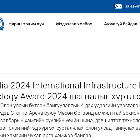
sales@
Нарны эрчим хүч
Мэдээлэл холбоо
Аюулгүй байдал
ia 2024 International Infrastructure 
nology Award 2024 шагналыг хүртлэ
- Олон улсын бүтээн байгуулалтын 4 дэх удаагийн үзэсгэлэ
үдэд Степпе-Арена буюу Мөсөн Өргөөнд амжилттай зохион 
салбарын хамгийн сүүлийн үеийн шинэ, дэвшилтэт техноло
эг олон нийтэд хүргэх, сурталчлах, олон улсад таниулах з
ын хамгийн чухал арга хэмжээ байлаа.