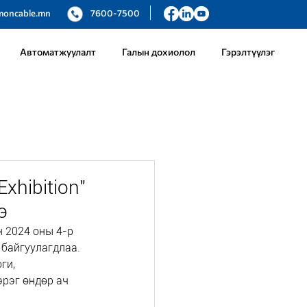
moncable.mn
7600-7500
Автоматжуулалт
Галын дохиолол
Гэрэлтүүлэг
Exhibition"
э
н 2024 оны 4-р 
байгуулагдлаа.
ги, 
эрэг өндөр ач 