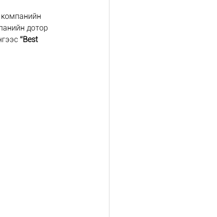
𝐬” компанийн 
мпанийн дотор 
гээс 
“Best 