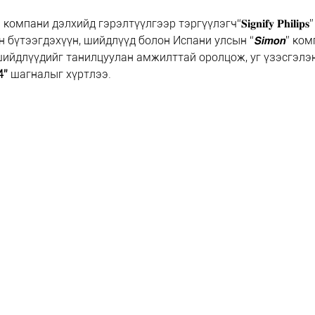
пани дэлхийд гэрэлтүүлгээр тэргүүлэгч“𝐒𝐢𝐠𝐧𝐢𝐟𝐲 𝐏𝐡𝐢𝐥𝐢𝐩
 бүтээгдэхүүн, шийдлүүд болон Испани улсын “𝙎𝙞𝙢𝙤𝙣” ко
ийдлүүдийг танилцуулан амжилттай оролцож, уг үзэсгэлэн
4”
 шагналыг хүртлээ.