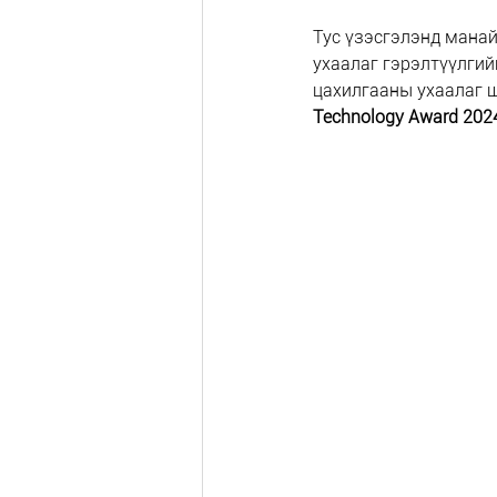
Тус үзэсгэлэнд манай ком
ухаалаг гэрэлтүүлгийн
цахилгааны ухаалаг ш
Technology Award 202