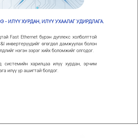
Э - ИЛҮҮ ХУРДАН, ИЛҮҮ УХААЛАГ УДИРДЛАГА.
тай Fast Ethernet бүрэн дуплекс холболттой
C&I инвертерүүдийг өгөгдөл дамжуулах болон
йлдлийг нэгэн зэрэг хийх боломжийг олгодог.
д системийн харилцаа илүү хурдан, эрчим
ага илүү үр ашигтай болдог.
 барих
Танилцуулга татах
2026
Moncable Systems LLC