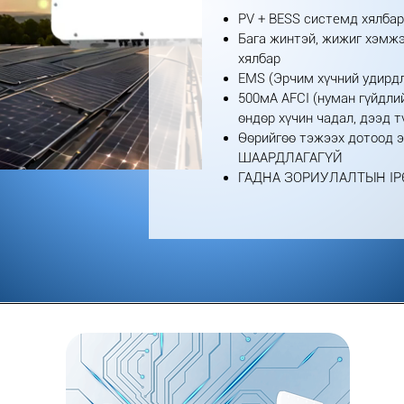
PV + BESS системд хялбар
Бага жинтэй, жижиг хэмжэ
хялбар
EMS (Эрчим хүчний удирд
500мА AFCI (нуман гүйдли
өндөр хүчин чадал, дээд 
Өөрийгөө тэжээх дотоод 
ШААРДЛАГАГҮЙ
ГАДНА ЗОРИУЛАЛТЫН IP6