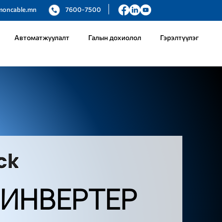
moncable.mn
7600-7500
Автоматжуулалт
Галын дохиолол
Гэрэлтүүлэг
 ИНВЕРТЕР