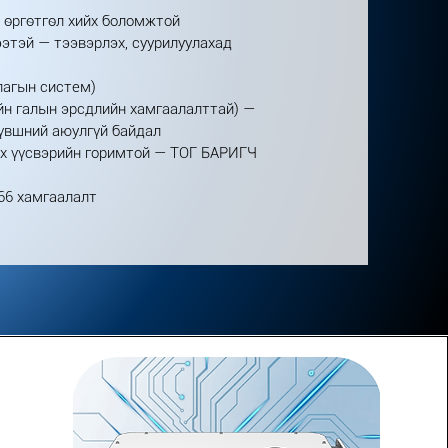
 өргөтгөл хийх боломжтой
этэй — тээвэрлэх, суурилуулахад
лагын систем)
йн галын эрсдлийн хамгаалалттай) —
түвшний аюулгүй байдал
эх үүсвэрийн горимтой — ТОГ БАРИГЧ
6 хамгаалалт