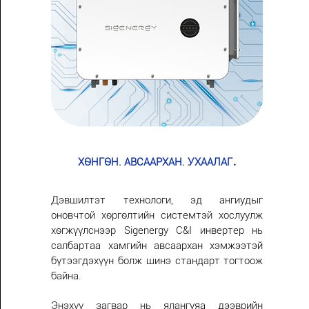
.
ХӨНГӨН. АВСААРХАН. УХААЛАГ
Дэвшилтэт технологи, эд ангиудыг
оновчтой хөргөлтийн системтэй хослуулж
хөгжүүлснээр Sigenergy C&I инвертер нь
салбартаа хамгийн авсаархан хэмжээтэй
бүтээгдэхүүн болж шинэ стандарт тогтоож
байна.
Энэхүү загвар нь ялангуяа дээврийн