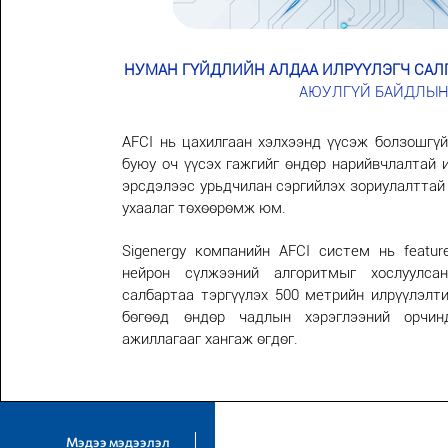
НУМАН ГҮЙДЛИЙН АЛДАА ИЛРҮҮЛЭГЧ САЛГУ
АЮУЛГҮЙ БАЙДЛЫН
AFCI нь цахилгаан хэлхээнд үүсэж болзошгүй
буюу оч үүсэх гажгийг өндөр нарийвчлалтай 
эрсдэлээс урьдчилан сэргийлэх зориулалттай
ухаалаг төхөөрөмж юм.
Sigenergy компанийн AFCI систем нь feature
нейрон сүлжээний алгоритмыг хослуулс
салбартаа тэргүүлэх 500 метрийн илрүүлэлти
бөгөөд өндөр чадлын хэрэглээний орчин
ажиллагааг хангаж өгдөг.
Мэдээ мэдээлэл
Бидний тухай
Хэрэгжүүлсэн 