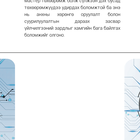
мастер төхөөрөмж болж сүлжээн дэх бусад
төхөөрөмжүүдээ удирдах боломжтой ба энэ
нь анхны хөрөнгө оруулалт болон
суурилуулалтын дараах засвар
үйлчилгээний зардлыг хамгийн бага байлгах
боломжийг олгоно.