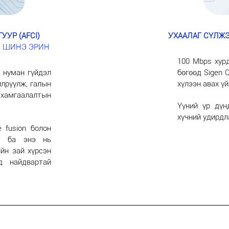
УР (AFCI)
УХААЛАГ СҮЛЖЭ
 ШИНЭ ЭРИН
100 Mbps хурд
 нуман гүйдэл
бөгөөд Sigen 
илрүүлж, галын
хүлээн авах ү
 хамгаалалтын
Үүний үр дүн
хүчний удирдл
 fusion болон
ан ба энэ нь
йн зай хүрсэн
д найдвартай
төслүүд
Нийгмийн хариуцлага
Брэндүүд
Холбоо