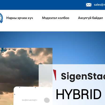
sales@
Нарны эрчим хүч
Мэдээлэл холбоо
Аюулгүй байдал
HYBRID