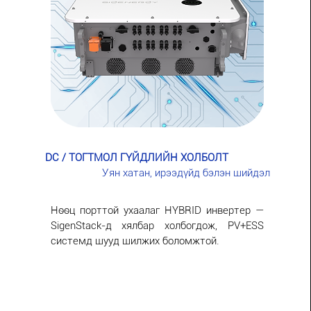
DC / ТОГТМОЛ ГҮЙДЛИЙН ХОЛБОЛТ
Уян хатан, ирээдүйд бэлэн шийдэл
Нөөц порттой ухаалаг HYBRID инвертер —
SigenStack-д хялбар холбогдож, PV+ESS
системд шууд шилжих боломжтой.