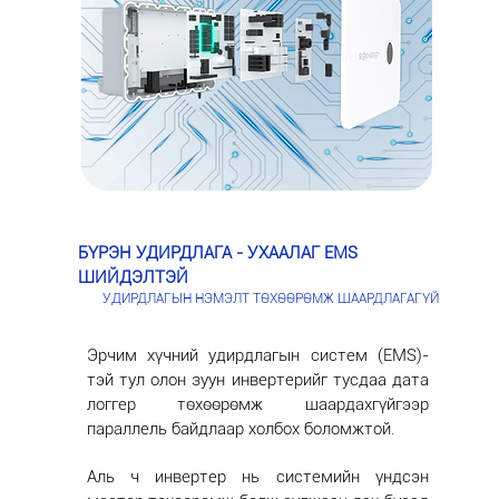
БҮРЭН УДИРДЛАГА - УХААЛАГ EMS
ШИЙДЭЛТЭЙ
УДИРДЛАГЫН НЭМЭЛТ ТӨХӨӨРӨМЖ ШААРДЛАГАГҮЙ
Эрчим хүчний удирдлагын систем (EMS)-
тэй тул олон зуун инвертерийг тусдаа дата
логгер төхөөрөмж шаардахгүйгээр
параллель байдлаар холбох боломжтой.
Аль ч инвертер нь системийн үндсэн