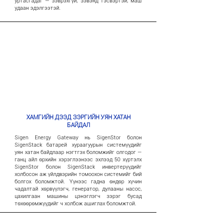
уртасгадаг — зэврэхгүй, зэвэнд тэсвэртэй, маш
удаан эдэлгээтэй.
ХАМГИЙН ДЭЭД ЗЭРГИЙН УЯН ХАТАН
БАЙДАЛ
Sigen Energy Gateway нь SigenStor болон
SigenStack батарей хураагуурын системүүдийг
уян хатан байдлаар нэгтгэх боломжийг олгодог —
ганц айл өрхийн хэрэглээнээс эхлээд 50 хүртэлх
SigenStor болон SigenStack инвертерүүдийг
холбосон аж үйлдвэрийн томоохон системийг бий
болгох боломжтой. Үүнээс гадна өндөр хүчин
чадалтай хөрвүүлэгч, генератор, дулааны насос,
цахилгаан машины цэнэглэгч зэрэг бусад
төхөөрөмжүүдийг ч холбож ашиглах боломжтой.