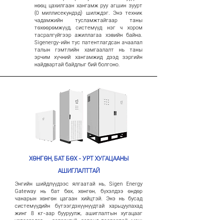
нөөц цахилгаан хангамж руу агшин зуурт
(0 миллисекундэд) шилждэг. Энэ техник
чадамжийн тусламжтайгаар таны
төхөөрөмжүүд, системүүд нэг ч хором
тасралгүйгээр ажиллагаа хэвийн байна.
Sigenergy-ийн тус патентлагдсан ачаалал
талын гэмтлийн хамгаалалт нь таны
эрчим хүчний хангамжид дээд зэргийн
найдвартай байдлыг бий болгоно.
ХӨНГӨН, БАТ БӨХ - УРТ ХУГАЦААНЫ
АШИГЛАЛТТАЙ
Энгийн шийдлүүдээс ялгаатай нь, Sigen Energy
Gateway нь бат бөх, хөнгөн, бүхэлдээ өндөр
чанарын хөнгөн цагаан хийцтэй. Энэ нь бусад
системүүдийн бүтээгдэхүүнүүдтай харьцуулахад
жинг 8 кг-аар бууруулж, ашиглалтын хугацааг