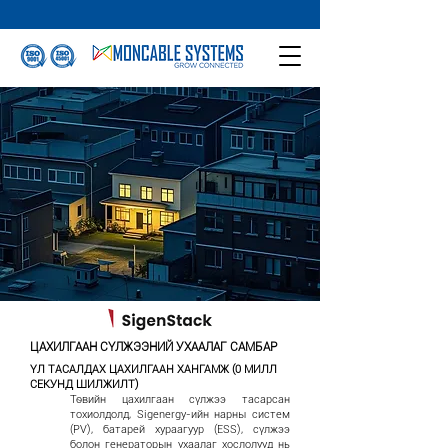
ЦАХИЛГААН СҮЛЖЭЭНИЙ УХААЛАГ САМБАР
ҮЛ ТАСАЛДАХ ЦАХИЛГААН ХАНГАМЖ (0 МИЛЛ
СЕКУНД ШИЛЖИЛТ)
Төвийн цахилгаан сүлжээ тасарсан
тохиолдолд, Sigenergy-ийн нарны систем
(PV), батарей хураагуур (ESS), сүлжээ
болон генераторын ухаалаг хослолууд нь