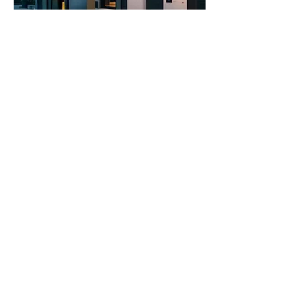
ЦОГЦ ХАМГААЛАЛТ
Салбартаа тэргүүлэх 350МС-н урвуу гүйдлийн
хамгаалалт болон өгөгдөлд суурилсан эрсдэлээс
урьдчилан сэргийлэх механизм нь таны
системийг аюулгүй байдлын хамгийн дээд
түвшинд ажиллуулна.
ӨРГӨТГӨХ БОЛОМЖТОЙ ШИЙДЭЛ
Жижиг өрхөөс эхлээд томоохон аж үйлдвэрийн
байгууламж хүртэл — Sigen Energy Gateway нь
таны бүх хэрэгцээнд тохирно.