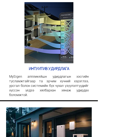
ИНТУИТИВ УДИРДЛАГА
MySigen аппликейшн удирдлагын хэсгийн
тусламжтайгаар та эрчим хүчний хэрэглээ,
урсгал болон системийн бүх чухал үзүүлэлтүүдийг
хүссэн үедээ хялбархан хянаж удирдах
боломжтой.