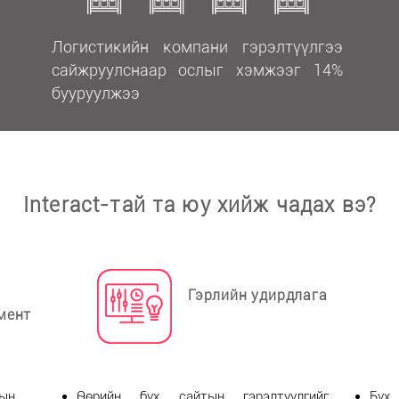
Логистикийн компани гэрэлтүүлгээ
сайжруулснаар ослыг хэмжээг 14%
бууруулжээ
Interact-тай та юу хийж чадах вэ?
Гэрлийн удирдлага
мент
ын
Өөрийн бүх сайтын гэрэлтүүлгийг
Бүх