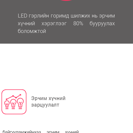
LED гэрлийн горимд шилжих нь эрчим
хүчний хэрэглээг 80% бууруулах
боломжтой
Эрчим хүчний
зарцуулалт
 байгууламжийнхаа эрчим хүчний