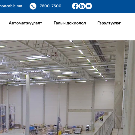
moncable.mn
7600-7500
Автоматжуулалт
Галын дохиолол
Гэрэлтүүлэг