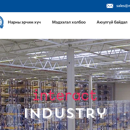
sales@
Нарны эрчим хүч
Мэдээлэл холбоо
Аюулгүй байдал
Industry