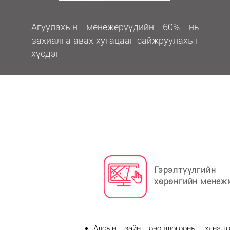
Агуулахын менежерүүдийн 60% нь
захиалга авах хугацааг сайжруулахыг
хүсдэг
Гэрэлтүүлгийн
хөрөнгийн менеж
Алсын зайн оношлогооны хяналт