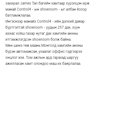
захирал James Tan багийн хамтаар хүрэлцэн ирж 
манай Control4 - ын showroom - ыг албан ёсоор 
батламжлалаа.
Ингэснээр манайх Control4 - ийн дэлхий даяар 
бүртгэлтэй showroom - уудын 257 дах, зүүн 
азиас хойш газар нутаг дах хамгийн анхны 
итгэмжлэгдсэн showroom болж байна. 
Мөн шинэ төв маань Монголд хамгийн анхны 
бүрэн автомажсан, ухаалаг оффис гэдгээрээ 
онцлог юм. Том ажлын ард гарахад шаргуу 
ажилласан хамт олондоо маш их баярлалаа. 