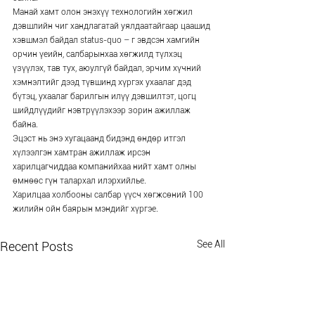
Манай хамт олон энэхүү технологийн хөгжил 
дэвшлийн чиг хандлагатай уялдаатайгаар цаашид 
хэвшмэл байдал status-quo – г эвдсэн хамгийн 
орчин үеийн, салбарынхаа хөгжилд түлхэц 
үзүүлэх, тав тух, аюулгүй байдал, эрчим хүчний 
хэмнэлтийг дээд түвшинд хүргэх ухаалаг дэд 
бүтэц, ухаалаг барилгын илүү дэвшилтэт, цогц 
шийдлүүдийг нэвтрүүлэхээр зорин ажиллаж 
байна.
Эцэст нь энэ хугацаанд бидэнд өндөр итгэл 
хүлээлгэн хамтран ажиллаж ирсэн 
харилцагчиддаа компанийхаа нийт хамт олны 
өмнөөс гүн талархал илэрхийлье.
Харилцаа холбооны салбар үүсч хөгжсөний 100 
жилийн ойн баярын мэндийг хүргэе.
See All
Recent Posts