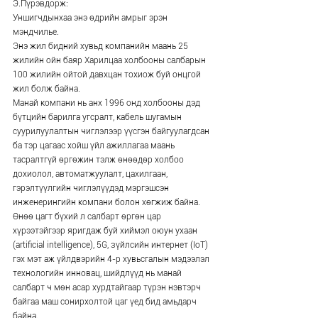
Э.Пүрэвдорж:
Уншигчдынхаа энэ өдрийн амрыг эрэн 
мэндчилье.
Энэ жил бидний хувьд компанийн маань 25 
жилийн ойн баяр Харилцаа холбооны салбарын 
100 жилийн ойтой давхцан тохиож буй онцгой 
жил болж байна.
Манай компани нь анх 1996 онд холбооны дэд 
бүтцийн барилга угсралт, кабель шугамын 
суурилуулалтын чиглэлээр үүсгэн байгуулагдсан 
ба тэр цагаас хойш үйл ажиллагаа маань 
тасралтгүй өргөжин тэлж өнөөдөр холбоо 
дохиолол, автоматжуулалт, цахилгаан, 
гэрэлтүүлгийн чиглэлүүдэд мэргэшсэн 
инженерингийн компани болон хөгжиж байна.
Өнөө цагт бүхий л салбарт өргөн цар 
хүрээтэйгээр яригдаж буй хиймэл оюун ухаан 
(artificial intelligence), 5G, зүйлсийн интернет (IoT) 
гэх мэт аж үйлдвэрийн 4-р хувьсгалын мэдээлэл 
технологийн инновац, шийдлүүд нь манай 
салбарт ч мөн асар хурдтайгаар түрэн нэвтэрч 
байгаа маш сонирхолтой цаг үед бид амьдарч 
байна.