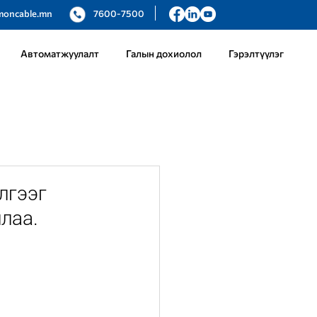
moncable.mn
7600-7500
Автоматжуулалт
Галын дохиолол
Гэрэлтүүлэг
лгээг
лаа.