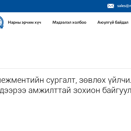
sales@
Нарны эрчим хүч
Мэдээлэл холбоо
Аюулгүй байдал
ежментийн сургалт, зөвлөх үйлчи
 дээрээ амжилттай зохион байгуул