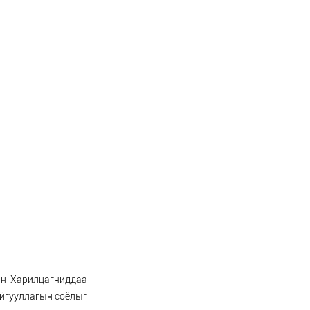
н Харилцагчиддаа 
йгууллагын соёлыг 