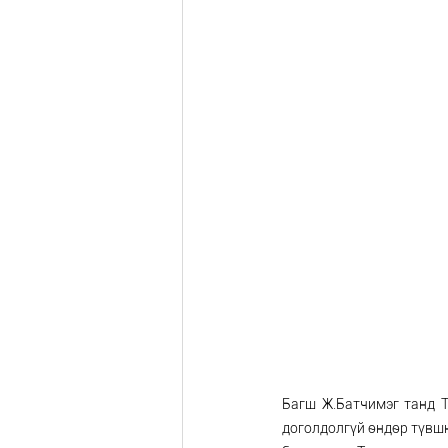
Багш Ж.Батчимэг танд 
доголдолгүй өндөр түвшн