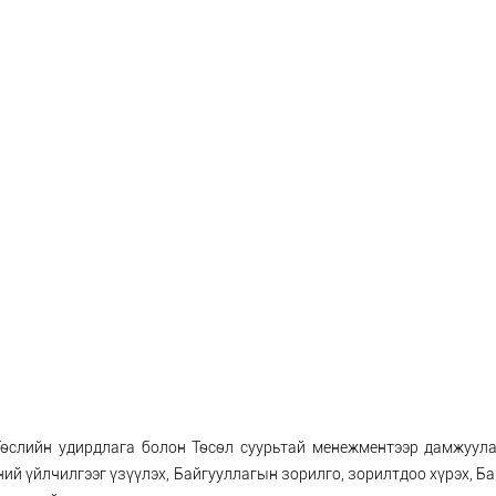
Төслийн удирдлага болон Төсөл суурьтай менежментээр дамжуула
ий үйлчилгээг үзүүлэх, Байгууллагын зорилго, зорилтдоо хүрэх, Ба