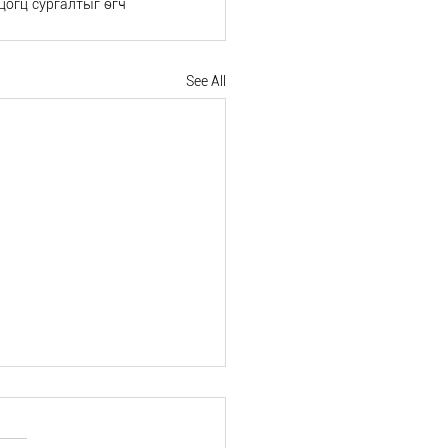
огц сургалтыг өгч 
See All