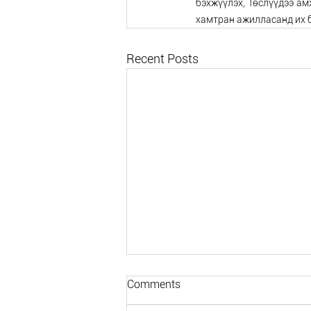
бэхжүүлэх, Төслүүдээ ам
хамтран ажилласанд их 
Recent Posts
Comments