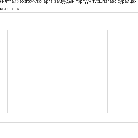
жилттай хэрэгжүүлэх арга замуудын тэргүүн туршлагаас суралцах ц
баярлалаа.