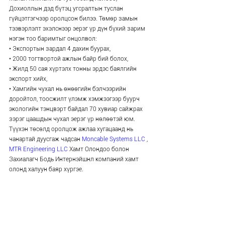
Дохиоллын дэд бүтэц угсралтын туслан 
гүйцэтгэгчээр оролцсон билээ. Төмөр замын 
тээвэрлэлт эхэлснээр эерэг үр дүн бүхий зарим 
нэгэн тоо баримтыг онцолвол:
• Экспортын зардал 4 дахин буурах,
• 2000 тогтвортой ажлын байр бий болох,
• Жилд 50 сая хүртэлх тонны эрдэс баялгийн 
экспорт хийх, 
• Хамгийн чухал нь өнөөгийн бэлчээрийн 
доройтол, тоосжилт үлэмж хэмжээгээр буурч 
экологийн тэнцвэрт байдал 70 хувиар сайжрах 
зэрэг цаашдын чухал эерэг үр нөлөөтэй юм. 
Түүхэн төсөлд оролцож ажлаа хугацаанд нь 
чанартай дуусгаж чадсан 
Moncable Systems LLC
 , 
MTR Engineering LLC
 Хамт Олондоо болон 
Захиалагч Бодь Интернэйшнл компаний хамт 
олонд халуун баяр хүргэе. 