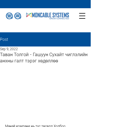
Post
Sep 9, 2022
Таван Толгой - Гашуун Сухайт чиглэлийн
анхны галт тэрэг хөдөллөө
Манай компани нь тус төсөлд Холбоо, 